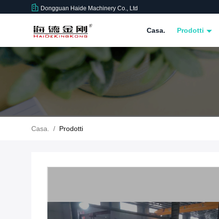
Dongguan Haide Machinery Co., Ltd
Casa.
Prodotti
Casa.
/
Prodotti