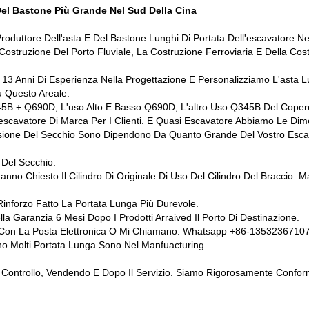
Del Bastone Più Grande Nel Sud Della Cina
oduttore Dell'asta E Del Bastone Lunghi Di Portata Dell'escavatore Ne
 Costruzione Del Porto Fluviale, La Costruzione Ferroviaria E Della Co
n 13 Anni Di Esperienza Nella Progettazione E Personalizziamo L'asta L
u Questo Areale.
345B + Q690D, L'uso Alto E Basso Q690D, L'altro Uso Q345B Del Coperch
'escavatore Di Marca Per I Clienti. E Quasi Escavatore Abbiamo Le Di
nsione Del Secchio Sono Dipendono Da Quanto Grande Del Vostro Esca
 Del Secchio.
nno Chiesto Il Cilindro Di Originale Di Uso Del Cilindro Del Braccio. M
i Rinforzo Fatto La Portata Lunga Più Durevole.
la Garanzia 6 Mesi Dopo I Prodotti Arraived Il Porto Di Destinazione.
ano Con La Posta Elettronica O Mi Chiamano. Whatsapp +86-1353236710
no Molti Portata Lunga Sono Nel Manfuacturing.
Al Controllo, Vendendo E Dopo Il Servizio. Siamo Rigorosamente Conform