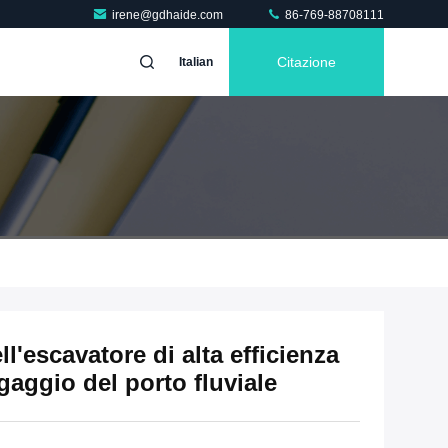
irene@gdhaide.com
86-769-88708111
Citazione
Italian
l'escavatore di alta efficienza
gaggio del porto fluviale