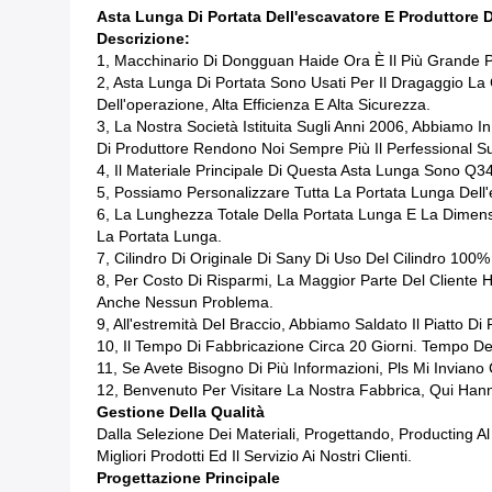
Asta Lunga Di Portata Dell'escavatore E Produttore 
Descrizione:
1, Macchinario Di Dongguan Haide Ora È Il Più Grande Pr
2, Asta Lunga Di Portata Sono Usati Per Il Dragaggio La
Dell'operazione, Alta Efficienza E Alta Sicurezza.
3, La Nostra Società Istituita Sugli Anni 2006, Abbiamo I
Di Produttore Rendono Noi Sempre Più Il Perfessional S
4, Il Materiale Principale Di Questa Asta Lunga Sono Q
5, Possiamo Personalizzare Tutta La Portata Lunga Dell
6, La Lunghezza Totale Della Portata Lunga E La Dime
La Portata Lunga.
7, Cilindro Di Originale Di Sany Di Uso Del Cilindro 100%
8, Per Costo Di Risparmi, La Maggior Parte Del Cliente Ha
Anche Nessun Problema.
9, All'estremità Del Braccio, Abbiamo Saldato Il Piatto D
10, Il Tempo Di Fabbricazione Circa 20 Giorni. Tempo Del
11, Se Avete Bisogno Di Più Informazioni, Pls Mi Invi
12, Benvenuto Per Visitare La Nostra Fabbrica, Qui Han
Gestione Della Qualità
Dalla Selezione Dei Materiali, Progettando, Producting 
Migliori Prodotti Ed Il Servizio Ai Nostri Clienti.
Progettazione Principale