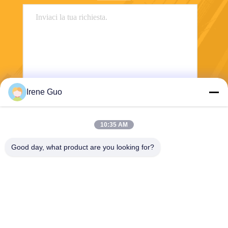
Irene Guo
Invia
10:35 AM
Good day, what product are you looking for?
Dongguan Haide Machinery Co., Ltd
irene@gdhaide.com
86-769-88708111