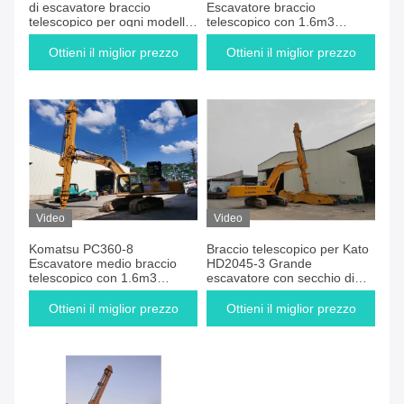
di escavatore braccio
Escavatore braccio
telescopico per ogni modello
telescopico con 1.6m3
con secchio di conchiglia
Clamshell Bucket
Ottieni il miglior prezzo
Ottieni il miglior prezzo
Video
Video
Komatsu PC360-8
Braccio telescopico per Kato
Escavatore medio braccio
HD2045-3 Grande
telescopico con 1.6m3
escavatore con secchio di
Clamshell Bucket
1.8m3
Ottieni il miglior prezzo
Ottieni il miglior prezzo