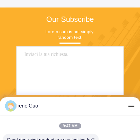
Our Subscribe
Lorem sum is not simply 
random text.
Irene Guo
Invia
9:47 AM
Good day, what product are you looking for?