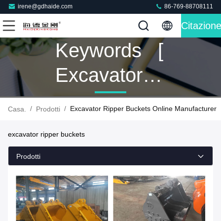
irene@gdhaide.com
86-769-88708111
Citazion
Keywords [
Excavator
Ripper
/
/
Excavator Ripper Buckets Online Manufacturer
Casa.
Prodotti
Buckets ]
excavator ripper buckets
Match 36
Prodotti
Prodotti