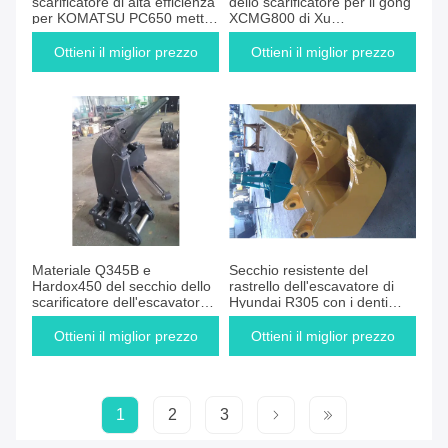
scarificatore di alta efficienza
dello scarificatore per il gong
per KOMATSU PC650 mette
XCMG800 di Xu
l'escavatore in cortocircuito
bruscamente romba
dell'asta
escavatore
Ottieni il miglior prezzo
Ottieni il miglior prezzo
Materiale Q345B e
Secchio resistente del
Hardox450 del secchio dello
rastrello dell'escavatore di
scarificatore dell'escavatore
Hyundai R305 con i denti
di Volvo EC210 multi
della roccia della tigre
Ottieni il miglior prezzo
Ottieni il miglior prezzo
1
2
3