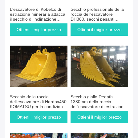
L'escavatore di Kobelco di
Secchio professionale della
estrazione mineraria attacca
roccia dell'escavatore
il secchio di inclinazione
DH380, secchi pesanti
dell'escavatore del secchio
dell'attrezzatura
Ottieni il miglior prezzo
Ottieni il miglior prezzo
Secchio della roccia
Secchio giallo Deepth
dell'escavatore di Hardox450
1380mm della roccia
KOMATSU per la condizione
dell'escavatore di estrazione
nelle miniere
mineraria con il materiale di
Hardox
Ottieni il miglior prezzo
Ottieni il miglior prezzo