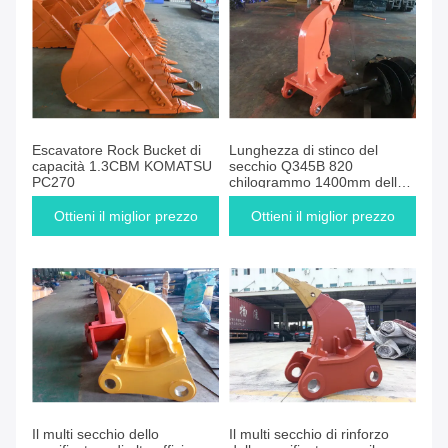
Escavatore Rock Bucket di
Lunghezza di stinco del
capacità 1.3CBM KOMATSU
secchio Q345B 820
PC270
chilogrammo 1400mm dello
scarificatore dell'escavatore
di Hitachi ZX330 multi
Ottieni il miglior prezzo
Ottieni il miglior prezzo
Il multi secchio dello
Il multi secchio di rinforzo