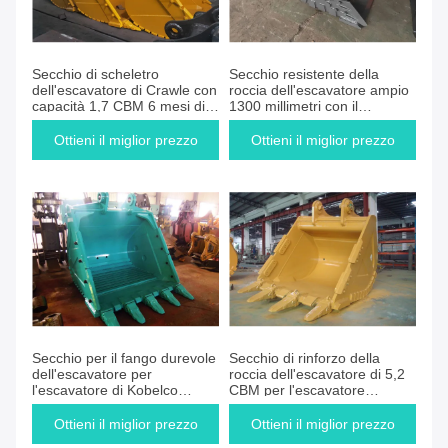
Secchio di scheletro
Secchio resistente della
dell'escavatore di Crawle con
roccia dell'escavatore ampio
capacità 1,7 CBM 6 mesi di
1300 millimetri con il
garanzia
materiale di Hardox
Ottieni il miglior prezzo
Ottieni il miglior prezzo
Secchio per il fango durevole
Secchio di rinforzo della
dell'escavatore per
roccia dell'escavatore di 5,2
l'escavatore di Kobelco
CBM per l'escavatore
SK350LC
CAT385
Ottieni il miglior prezzo
Ottieni il miglior prezzo