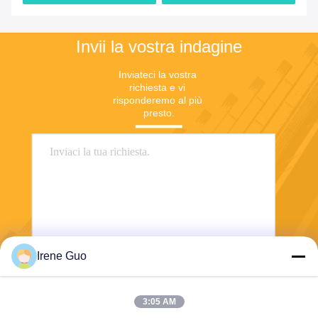
Invii la vostra indagine
Inviateci la vostra 
richiesta e vi 
risponderemo al più 
presto.
Irene Guo
Invia
3:05 AM