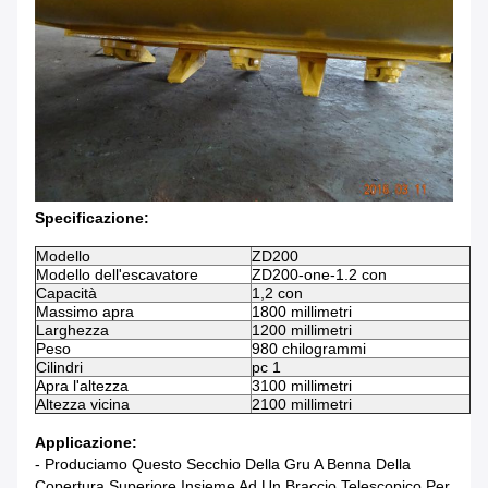
Specificazione:
Modello
ZD200
Modello dell'escavatore
ZD200-one-1.2 con
Capacità
1,2 con
Massimo apra
1800 millimetri
Larghezza
1200 millimetri
Peso
980 chilogrammi
Cilindri
pc 1
Apra l'altezza
3100 millimetri
Altezza vicina
2100 millimetri
Applicazione:
- Produciamo Questo Secchio Della Gru A Benna Della
Copertura Superiore Insieme Ad Un Braccio Telescopico Per