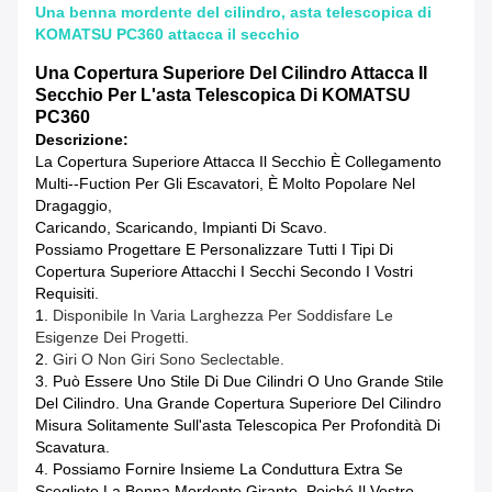
Una benna mordente del cilindro, asta telescopica di
KOMATSU PC360 attacca il secchio
Una Copertura Superiore Del Cilindro Attacca Il
Secchio Per L'asta Telescopica Di KOMATSU
PC360
Descrizione:
La Copertura Superiore Attacca Il Secchio È Collegamento
Multi--fuction Per Gli Escavatori, È Molto Popolare Nel
Dragaggio,
Caricando, Scaricando, Impianti Di Scavo.
Possiamo Progettare E Personalizzare Tutti I Tipi Di
Copertura Superiore Attacchi I Secchi Secondo I Vostri
Requisiti.
1.
Disponibile In Varia Larghezza Per Soddisfare Le
Esigenze Dei Progetti.
2.
Giri O Non Giri Sono Seclectable.
3. Può Essere Uno Stile Di Due Cilindri O Uno Grande Stile
Del Cilindro. Una Grande Copertura Superiore Del Cilindro
Misura Solitamente Sull'asta Telescopica Per Profondità Di
Scavatura.
4.
Possiamo Fornire Insieme La Conduttura Extra Se
Scegliete La Benna Mordente Girante. Poiché Il Vostro