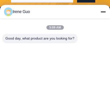
Irene Guo
5:09 AM
Dongguan Haide Machinery Co., Ltd
Good day, what product are you looking for?
irene@gdhaide.com
86-769-88708111
Zona industriale del villaggio
di Tangxia, città di Gaobu, cit
tà di Dongguan, Guangdong
pro 523281, Cina
Cina Buona qualità L'escavatore attacca Fornitore. 2025
excavatorgrabbucket.com . Tutti i diritti riservati.